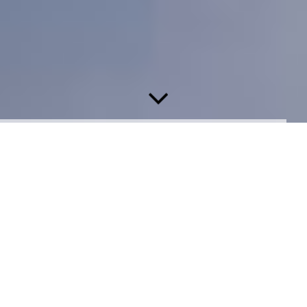
Buchführung mit Zukunft
DATEV Unternehmen online ermöglicht Ihnen eine
reibungslose
Zusammenarbeit zwischen Ihnen und der
Kanzlei bei der Finanzbuchführung.
Belege und Dokumente für die Finanzbuchführung