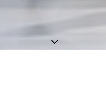
Kontaktdaten
Steuerberater Werner Weindler
Grüntenstraße 15
87527 Sonthofen