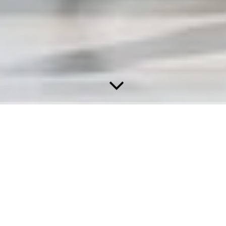
Kanzleientwicklung
Kanzleiinhaber:
Werner Weindler, Steuerberater
1970 Bestellung zum Steuerberater