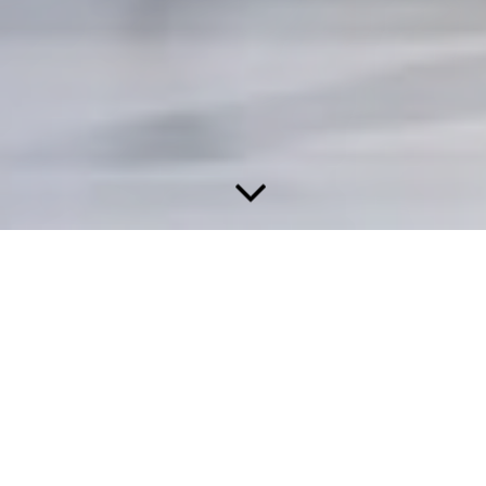
Kontaktdaten
Steuerberater Werner Weindler
Grüntenstraße 15
87527 Sonthofen